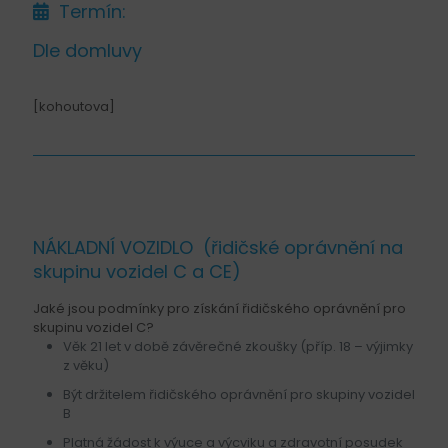
Termín:
Dle domluvy
[kohoutova]
NÁKLADNÍ VOZIDLO (řidičské oprávnění na
skupinu vozidel C a CE)
Jaké jsou podmínky pro získání řidičského oprávnění pro
skupinu vozidel C?
Věk 21 let v době závěrečné zkoušky (příp. 18 – výjimky
z věku)
Být držitelem řidičského oprávnění pro skupiny vozidel
B
Platná žádost k výuce a výcviku a zdravotní posudek