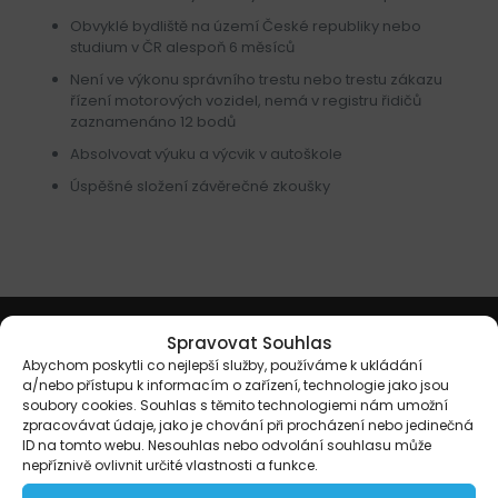
Obvyklé bydliště na území České republiky nebo
studium v ČR alespoň 6 měsíců
Není ve výkonu správního trestu nebo trestu zákazu
řízení motorových vozidel, nemá v registru řidičů
zaznamenáno 12 bodů
Absolvovat výuku a výcvik v autoškole
Úspěšné složení závěrečné zkoušky
Spravovat Souhlas
Abychom poskytli co nejlepší služby, používáme k ukládání
Školicí učebny
a/nebo přístupu k informacím o zařízení, technologie jako jsou
soubory cookies. Souhlas s těmito technologiemi nám umožní
zpracovávat údaje, jako je chování při procházení nebo jedinečná
ID na tomto webu. Nesouhlas nebo odvolání souhlasu může
Učebna Pardubice
nepříznivě ovlivnit určité vlastnosti a funkce.
Na Spravedlnosti 1533,